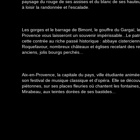
paysage du rouge de ses assises et du blanc de ses hauteur
à loisir la randonnée et l'escalade.
Les gorges et le barrage de Bimont, le gouffre du Gargaï, l
Provence vous laisseront un souvenir impérissable...Le patr
cette contrée au riche passé historique : abbaye cistercie
Roquefavour, nombreux châteaux et églises recelant des ret
anciens, jolis bourgs perchés...
Aix-en-Provence
, la capitale du pays, ville étudiante animé
son festival de musique classique et d'opéra. Elle se décou
piétonnes, sur ses places fleuries où chantent les fontaines
Mirabeau, aux teintes dorées de ses bastides...
Pour la petite histoire, Picasso est enterré au village de V
amandes, melons, olives à la picholine, huile d'olive, tapena
petits pains d'Aix, craquelins, pignolats, calissons d'Aix, ch
nougats...