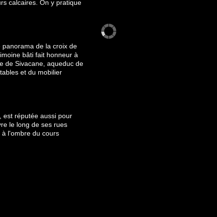
s calcaires. On y pratique
e panorama de la croix de
imoine bâti fait honneur à
nne de Sivacane, aqueduc de
ables et du mobilier
e, est réputée aussi pour
vre le long de ses rues
, à l'ombre du cours
auvenargues.Légumes, fruits,
de, truffes, miel, fougasse,
ocolats de Puy-Ricard,